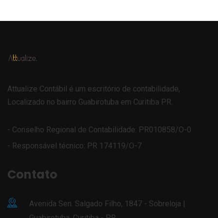
Attualize Contábil é um escritório de contabilidade,
Localizado no bairro Guabirotuba em Curitiba PR.
- Conselho Regional de Contabilidade: PR010858/O-0
- Responsável técnico: PR 174119/O-7
Contato
Avenida Sen. Salgado Filho, 1847 - Sobreloja |
Guabirotuba, Curitiba - PR,