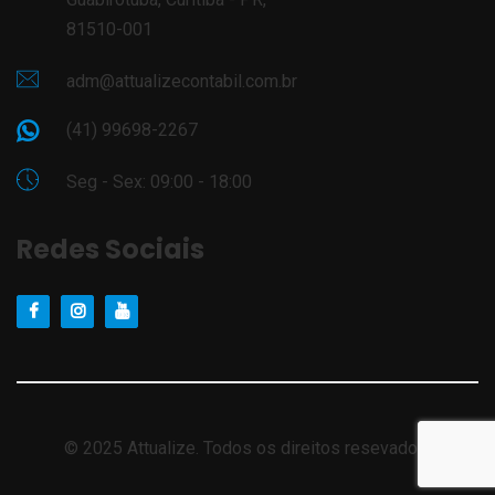
81510-001
adm@attualizecontabil.com.br
(41) 99698-2267
Seg - Sex: 09:00 - 18:00
Redes Sociais
© 2025 Attualize. Todos os direitos resevados.