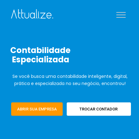
C
o
n
t
a
b
i
l
i
d
a
d
e
Especializada
Se você busca uma contabilidade inteligente, digital,
prática e especializada no seu negócio, encontrou!
ABRIR SUA EMPRESA
TROCAR CONTADOR