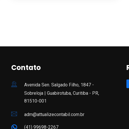
Contato
Avenida Sen. Salgado Filho, 1847 -
Sobreloja | Guabirotuba, Curitiba - PR,
81510-001
adm@attualizecontabil.com.br
(41) 99698-2267