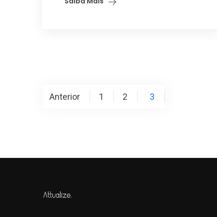
Saiba Mais
Paginação
Anterior
1
2
3
de
posts